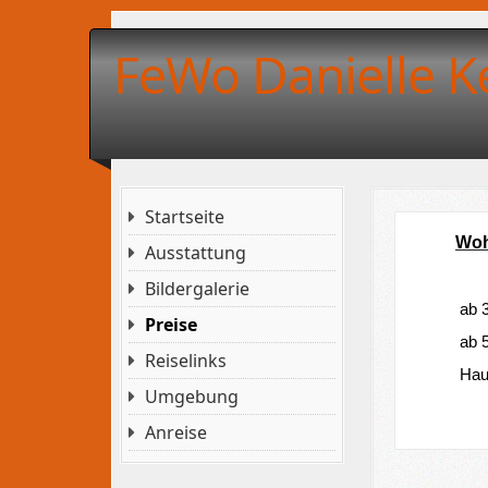
FeWo Danielle K
Startseite
Woh
Ausstattung
Bildergalerie
ab 
Preise
ab 
Reiselinks
Hau
Umgebung
Anreise