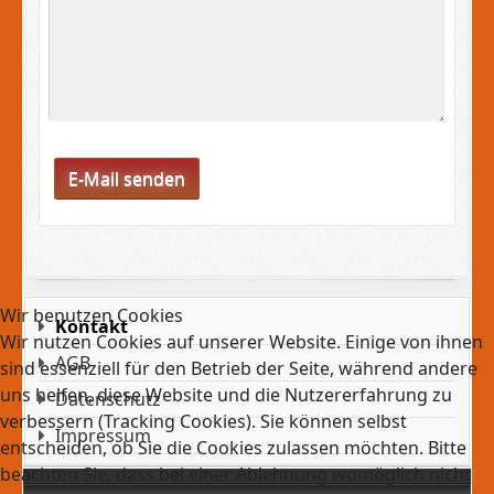
Captcha
*
E-Mail senden
Wir benutzen Cookies
Kontakt
Wir nutzen Cookies auf unserer Website. Einige von ihnen
AGB
sind essenziell für den Betrieb der Seite, während andere
uns helfen, diese Website und die Nutzererfahrung zu
Datenschutz
verbessern (Tracking Cookies). Sie können selbst
Impressum
entscheiden, ob Sie die Cookies zulassen möchten. Bitte
beachten Sie, dass bei einer Ablehnung womöglich nicht