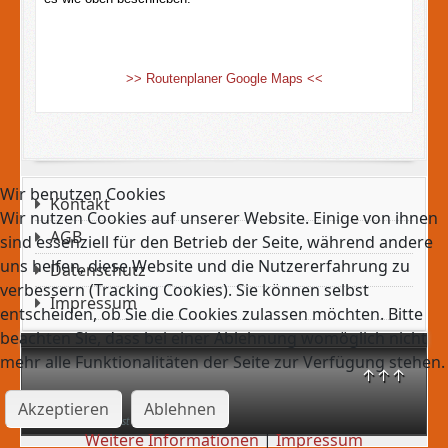
>> Routenplaner Google Maps <<
Wir benutzen Cookies
Kontakt
Wir nutzen Cookies auf unserer Website. Einige von ihnen
AGB
sind essenziell für den Betrieb der Seite, während andere
uns helfen, diese Website und die Nutzererfahrung zu
Datenschutz
verbessern (Tracking Cookies). Sie können selbst
Impressum
entscheiden, ob Sie die Cookies zulassen möchten. Bitte
beachten Sie, dass bei einer Ablehnung womöglich nicht
mehr alle Funktionalitäten der Seite zur Verfügung stehen.
↑↑↑
Akzeptieren
Ablehnen
Freitag, 07. August 2026
Weitere Informationen
|
Impressum