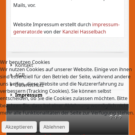
Mails, vor.
Website Impressum erstellt durch
impressum-
generator.de
von der
Kanzlei Hasselbach
Wir benutzen Cookies
Kontakt
Wir nutzen Cookies auf unserer Website. Einige von ihnen
AGB
sind essenziell für den Betrieb der Seite, während andere
uns helfen, diese Website und die Nutzererfahrung zu
Datenschutz
verbessern (Tracking Cookies). Sie können selbst
Impressum
entscheiden, ob Sie die Cookies zulassen möchten. Bitte
beachten Sie, dass bei einer Ablehnung womöglich nicht
mehr alle Funktionalitäten der Seite zur Verfügung stehen.
↑↑↑
Akzeptieren
Ablehnen
Freitag, 07. August 2026